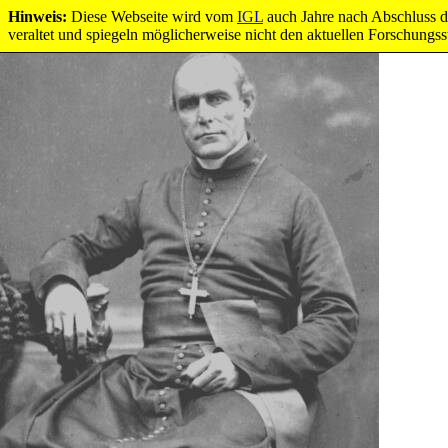
Hinweis:
Diese Webseite wird vom
IGL
auch Jahre nach Abschluss de
veraltet und spiegeln möglicherweise nicht den aktuellen Forschungs