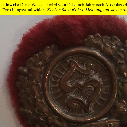
Hinweis:
Diese Webseite wird vom
IGL
auch Jahre nach Abschluss des
Forschungsstand wider.
(Klicken Sie auf diese Meldung, um sie auszu